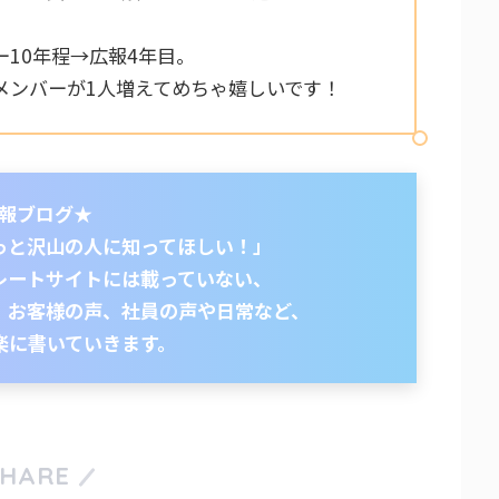
10年程→広報4年目。
メンバーが1人増えてめちゃ嬉しいです！
報ブログ★
っと沢山の人に知ってほしい！」
レートサイトには載っていない、
、お客様の声、社員の声や日常など、
楽に書いていきます。
SHARE