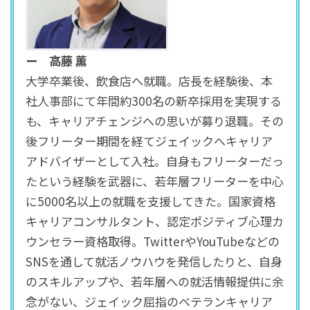
ー 高藤 薫
大学卒業後、飲食店へ就職。店長を経験後、本
社人事部にて年間約300名の新卒採用を実現する
も、キャリアチェンジへの思いが募り退職。その
後フリーター期間を経てジェイック
へキャリア
アドバイザーとして入社。自身もフリーターだっ
たという経験を武器に、若年層フリーターを中心
に5000名以上の就職を支援してきた。国家資格
キャリアコンサルタント、認定ポジティブ心理カ
ウンセラー資格取得。TwitterやYouTubeなどの
SNSを通して就活ノウハウを
発信したりと、自身
のスキルアップや、若年層への就活情報提供に余
念がない、ジェイック屈指のベテランキャリア