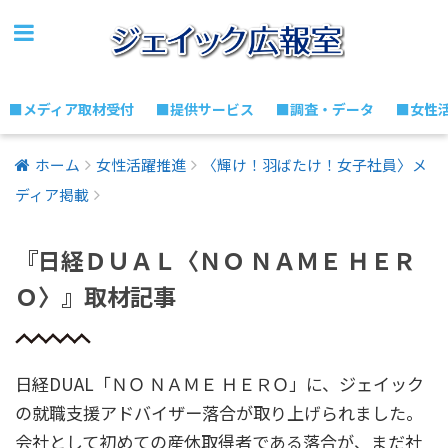
■メディア取材受付
■提供サービス
■調査・データ
■女性
ホーム
女性活躍推進
〈輝け！羽ばたけ！女子社員〉メ
ディア掲載
『日経ＤＵＡＬ〈ＮＯ ＮＡＭＥ ＨＥＲ
Ｏ〉』取材記事
日経DUAL「ＮＯ ＮＡＭＥ ＨＥＲＯ」に、ジェイック
の就職支援アドバイザー落合が取り上げられました。
会社として初めての産休取得者である落合が、まだ社